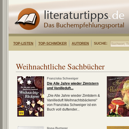
TOP-LISTEN
TOP-SCHMÖKER
AUTOREN
SUCHE:
Weihnachtliche Sachbücher
Franziska Schweiger
Die Alle Jahre wieder Zimtstern
und Vanilleduft...
„Die Alle Jahre wieder Zimtstern &
Vanilleduft Weihnachtsbäckerei“
von Franziska Schweiger ist ein
Buch voll duftender...
Ilona Butterer