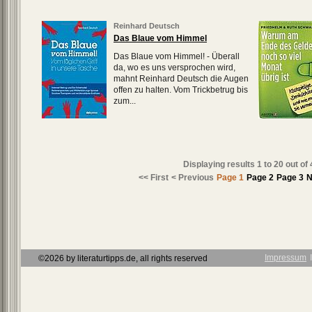
Reinhard Deutsch
Das Blaue vom Himmel
Das Blaue vom Himmel! - Überall
da, wo es uns versprochen wird,
mahnt Reinhard Deutsch die Augen
offen zu halten. Vom Trickbetrug bis
zum...
Displaying results
1 to 20
out of
<< First
< Previous
Page 1
Page 2
Page 3
N
Impressum
Ι
©2026 by literaturtipps.de, all rights reserved