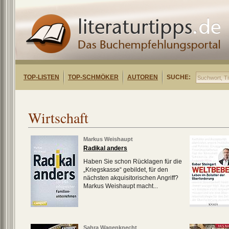
TOP-LISTEN
TOP-SCHMÖKER
AUTOREN
SUCHE:
Wirtschaft
Markus Weishaupt
Radikal anders
Haben Sie schon Rücklagen für die
„Kriegskasse“ gebildet, für den
nächsten akquisitorischen Angriff?
Markus Weishaupt macht...
Sahra Wagenknecht