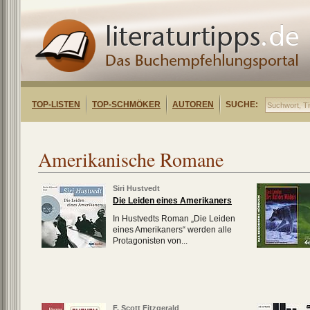
TOP-LISTEN
TOP-SCHMÖKER
AUTOREN
SUCHE:
Amerikanische Romane
Siri Hustvedt
Die Leiden eines Amerikaners
In Hustvedts Roman „Die Leiden
eines Amerikaners“ werden alle
Protagonisten von...
F. Scott Fitzgerald