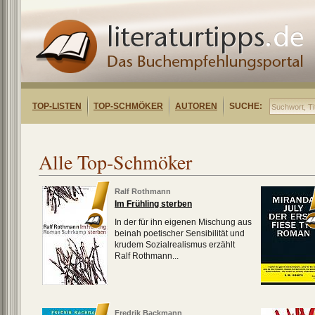
TOP-LISTEN
TOP-SCHMÖKER
AUTOREN
SUCHE:
Alle Top-Schmöker
Ralf Rothmann
Im Frühling sterben
In der für ihn eigenen Mischung aus
beinah poetischer Sensibilität und
krudem Sozialrealismus erzählt
Ralf Rothmann...
Fredrik Backmann