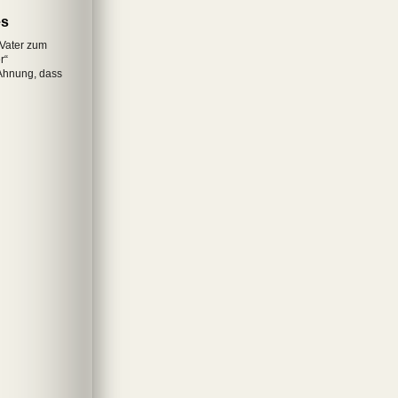
es
 Vater zum
r“
Ahnung, dass