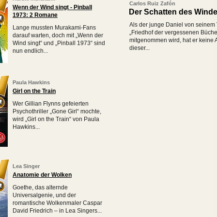
Carlos Ruiz Zafón
Wenn der Wind singt - Pinball
Der Schatten des Wind
1973: 2 Romane
Als der junge Daniel von seinem
Lange mussten Murakami-Fans
„Friedhof der vergessenen Büche
darauf warten, doch mit „Wenn der
mitgenommen wird, hat er keine 
Wind singt“ und „Pinball 1973“ sind
dieser...
nun endlich...
Paula Hawkins
Girl on the Train
Wer Gillian Flynns gefeierten
Psychothriller „Gone Girl“ mochte,
wird „Girl on the Train“ von Paula
Hawkins...
Lea Singer
Anatomie der Wolken
Goethe, das alternde
Universalgenie, und der
romantische Wolkenmaler Caspar
David Friedrich – in Lea Singers...