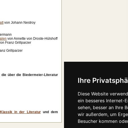
att
von Johann Nestroy
mermann
alen
von Annette von Droste-Hülshoff
on Franz Grillparzer
anz Grillparzer
die über die Biedermeier-Literatur
Ihre Privatsphä
Diese Website verwend
ein besseres Internet-
sehen, besser an Ihre 
Klassik in der Literatur
und dem
wir außerdem, um Erge
Besucher kommen oder 