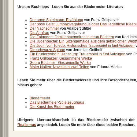
Unsere Buchtipps - Lesen Sie aus der Biedermeier-Literatur:
Der arme Spielmann: Erzählung
von Franz Grillparzer
Der böse Geist Lumpazivagabundus oder Das liederliche Kleebl
Der Nachsommer
von Adalbert Stifter
Die Ahnfrau
von Franz Grillparzer
Die Epigonen: Familienmemoiren in neun Büchern
von Karl Im
Die Judenbuche: Ein Sittengemälde aus dem gebirgichten Westf
Die Jüdin von Toledo: Historisches Trauerspiel in fünf Aufzügen
v
Die schwarze Spinne
von Jeremias Gotthelf
Ein Bruderzwist in Habsburg: Trauerspiel in fünf Aufzügen
von Fr
Franz Grillparzer: Gesammelte Werke
Georg Büchner - Gesammelte Werke
Maler Nolten: Novelle in zwei Teilen
von Eduard Mörike
Lesen Sie mehr über die Biedermeierzeit und ihre Besonderheiten, 
hinaus gehen:
Biedermeier
Das Biedermeier-Spielzeughaus
Die Kunst des Biedermeier
Übrigens: Literaturhistorisch ist das Biedermeier zwischen der
Realismus
angesiedelt. Lesen Sie mehr über diese beiden Epochen.