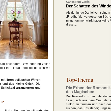
Carlos Ruiz Zafón
Der Schatten des Wind
Als der junge Daniel von seinem
„Friedhof der vergessenen Büche
mitgenommen wird, hat er keine 
dieser...
man besondere Bewunderung zollen
t. Eine Literaturepoche, die sich wie
Top-Thema
 mit ihren politischen Wirren
le und das kleine Glück. Die
Die Erben der Romantik 
 Schicksal arrangierten und
des Magischen
Die Romantik in der Literatur 
he
Leser, sich aus dem Grau der al
hinfort zu träumen und nach d
suchen, das uns ständig ungese
ch mit der Biedermeierzeit verbinden.