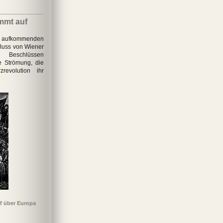
mmt auf
es aufkommenden
fluss von Wiener
 Beschlüssen
he Strömung, die
evolution ihr
f über Europa