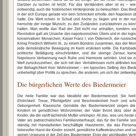
Darüber zu lachen ist leicht. Für das Verständnis aber ist es – wie
notwendig, auch die historischen Hintergründe zu beleuchten. Das Bieder
in der sich Europa gerade von dem Schrecken erholte, den Napoleon ü
hatte. Die Welt schien in Schutt und Asche zu liegen und in der n
herrschte der innige Wunsch, zu den Zuständen zurückkehren zu könn
hatten. Man wollte das Rad der Zeit nicht nur anhalten, sondern s
Revolution galt als Ursache des napoleonischen Übels und in der log
konservativen Monarchen, Kaiser Franz I. von Österreich, der russisch
König Friedrich Wilhelm III., zu einem Bündnis zusammen, das der Mo
jede demokratische Bewegung im Keim ersticken sollte. Die Karlsbade
politische Betätigung einschränkten, und die strenge Zensur, ka
Napoleons Verbannung nach Ruhe und Harmonie sehnten. Und sie zwa
Welt zurückzuziehen, die sich mit den Verhältnissen nicht abfinden ko
der Behaglichkeit ihrer Wohnzimmer – ein typisches Setting des Bied
unbehelligt über Politik zu sprechen, die anderen, um sich der zeitweilig
Die bürgerlichen Werte des Biedermeier
Die heile Familie war das Idealbild der Biedermeierzeit. Sie hiel
Ehrlichkeit, Treue, Pflichtgefühl und Bescheidenheit hoch und sch
Geborgenheit. Klassische Gemälde der Biedermeierzeit zeigen die 
Kindern im gemütlichen Wohnzimmer, der Vater thront stolz über 
Kinder, die die sanft lächelnde Mutter umringen. All das, was uns heute
Vater als patriarchalisches Familienoberhaupt, das für die Familie sorg
ständig mit Handarbeiten beschäftigte Hausherrin, die das Persona
liebevoller Hand die Kinder erzieht, gemütliche Kaffeekränzchen und l
seinen Ursprung in der Zeit des Biedermeier. Einer der wichtigsten Vert