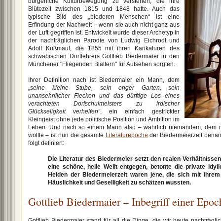
bürgerliche Kulturbewegung zu verstehen, die ihre
Blütezeit zwischen 1815 und 1848 hatte. Auch das
typische Bild des „biederen Menschen“ ist eine
Erfindung der Nachwelt – wenn sie auch nicht ganz aus
der Luft gegriffen ist. Entwickelt wurde dieser Archetyp in
der nachträglichen Parodie von Ludwig Eichrodt und
Adolf Kußmaul, die 1855 mit ihren Karikaturen des
schwäbischen Dorflehrers Gottlieb Biedermaier in den
Münchener "Fliegenden Blättern" für Aufsehen sorgten.
Ihrer Definition nach ist Biedermaier ein Mann, dem
„
seine kleine Stube, sein enger Garten, sein
unansehnlicher Flecken und das dürftige Los eines
verachteten Dorfschulmeisters zu irdischer
Glückseligkeit verhelfen“
, ein einfach gestrickter
Kleingeist ohne jede politische Position und Ambition im
Leben. Und nach so einem Mann also – wahrlich niemandem, dem 
wollte – ist nun die gesamte
Literaturepoche
der Biedermeierzeit benann
folgt definiert:
Die Literatur des Biedermeier setzt den realen Verhältnissen
eine schöne, heile Weilt entgegen, betonte die private Idyl
Helden der Biedermeierzeit waren jene, die sich mit ihrem
Häuslichkeit und Geselligkeit zu schätzen wussten.
Gottlieb Biedermaier – Inbegriff einer Epoc
Gottlieb Biedermaier stand für all die Dinge, die wir heute nachträgli