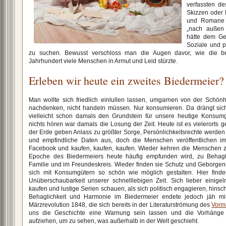
verfassten de
Skizzen oder 
und Romane w
„nach außen
hätte dem Ge
Soziale und p
zu suchen. Bewusst verschloss man die Augen davor, wie die beg
Jahrhundert viele Menschen in Armut und Leid stürzte.
Erleben wir heute ein zweites Biedermeier?
Man wollte sich friedlich einlullen lassen, umgarnen von der Schönhe
nachdenken, nicht handeln müssen. Nur konsumieren. Da drängt sich
vielleicht schon damals den Grundstein für unsere heutige Konsumg
nichts hören war damals die Losung der Zeit. Heute ist es vielerorts g
der Erde geben Anlass zu größter Sorge, Persönlichkeitsrechte werden 
und empfindliche Daten aus, doch die Menschen veröffentlichen imm
Facebook und kaufen, kaufen, kaufen. Wieder kehren die Menschen zur
Epoche des Biedermeiers heute häufig empfunden wird, zu Behaglich
Familie und im Freundeskreis. Wieder finden sie Schutz und Geborgenh
sich mit Konsumgütern so schön wie möglich gestalten. Hier find
Unüberschaubarkeit unserer schnelllebigen Zeit. Sich lieber einige
kaufen und lustige Serien schauen, als sich politisch engagieren, hins
Behaglichkeit und Harmonie im Biedermeier endete jedoch jäh mi
Märzrevolution 1848, die sich bereits in der Literaturströmung des
Vorm
uns die Geschichte eine Warnung sein lassen und die Vorhäng
aufziehen, um zu sehen, was außerhalb in der Welt geschieht.