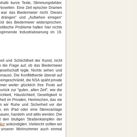
shalb kurze Texte, Stimmungsbilder,
Novellen. Eine Zeit epischer Dramen
ar das Biedermeier nicht. Dieses
 drängen“ und „Aufsehen erregen“
ist des Biedermeier widersprochen.
olitische Probleme hatten hier nichts
innende Industrialisierung im 19.
it und Schlichtheit der Kunst, nicht
 die Frage auf, ob das Biedermeier
esellschaft legte. Nichts sehen und
enauso. Die Konfliktherde überall auf
eingeschränkt, die NSA späht private
er weiter glücklich ihre Posts auf
ück zur "guten, alten Zeit", wie die
keit, Häuslichkeit, Geselligkeit in
eit im Privaten, Heimischen, das sie
en wir Ruhe und Sicherheit vor der
ln, ein iPad oder eine Stereoanlage
chauen, handeln und aktiv werden. Die
t den blutigen Straßenkämpfen der
ärz
ankündigten. Vielleicht sollten wir
e unserer Wohnzimmer auch einmal