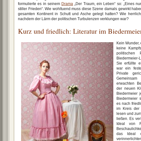
formulierte es in seinem
Drama
„Der Traum, ein Leben“ so: „Eines nur 
stiller Frieden“. Wie wohltuend muss diese Szene damals gewirkt ha
gesamten Kontinent in Schutt und Asche gelegt hatten? Wie herrlic
nachdem der Lärm der politischen Turbulenzen verklungen war?
Kurz und friedlich: Literatur im Biedermeie
Kein Wunder, 
keine Kampfs
politischen
Biedermeier-Li
Sie erfüllte 
war ein fest
Private geri
Gemeinsam
erwachten Be
der neuen Kl
Biedermeier j
Biedermeier s
es nach fried
im Kreis der
lesen und zum
ließen. Es ve
Ideal von R
Beschaulichk
das Ideal 
verinnerlichte