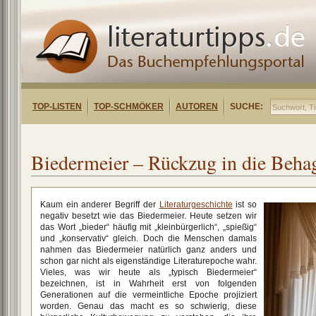
TOP-LISTEN
TOP-SCHMÖKER
AUTOREN
SUCHE:
Biedermeier – Rückzug in die Behag
Kaum ein anderer Begriff der
Literaturgeschichte
ist so
negativ besetzt wie das Biedermeier. Heute setzen wir
das Wort „bieder“ häufig mit „kleinbürgerlich“, „spießig“
und „konservativ“ gleich. Doch die Menschen damals
nahmen das Biedermeier natürlich ganz anders und
schon gar nicht als eigenständige Literaturepoche wahr.
Vieles, was wir heute als „typisch Biedermeier“
bezeichnen, ist in Wahrheit erst von folgenden
Generationen auf die vermeintliche Epoche projiziert
worden. Genau das macht es so schwierig, diese