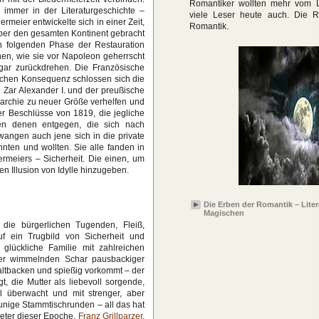
Romantiker wollten mehr vom 
 immer in der Literaturgeschichte –
viele Leser heute auch. Die 
meier entwickelte sich in einer Zeit,
Romantik.
ber den gesamten Kontinent gebracht
un folgenden Phase der Restauration
en, wie sie vor Napoleon geherrscht
ogar zurückdrehen. Die Französische
ischen Konsequenz schlossen sich die
e Zar Alexander I. und der preußische
narchie zu neuer Größe verhelfen und
r Beschlüsse von 1819, die jegliche
men denen entgegen, die sich nach
ngen auch jene sich in die private
nnten und wollten. Sie alle fanden in
ermeiers – Sicherheit. Die einen, um
en Illusion von Idylle hinzugeben.
Die Erben der Romantik – Liter
Magischen
t die bürgerlichen Tugenden, Fleiß,
uf ein Trugbild von Sicherheit und
glückliche Familie mit zahlreichen
der wimmelnden Schar pausbackiger
 altbacken und spießig vorkommt – der
t, die Mutter als liebevoll sorgende,
l überwacht und mit strenger, aber
aunige Stammtischrunden – all das hat
reter dieser Epoche,
Franz Grillparzer
,