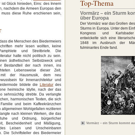
Top-Thema
ist Glück hinieden, Eins: des Innern
ben, nachdem die Armeen Europas den
Vormärz – ein Sturm ko
h muss diese Ruhe erschienen sein,
über Europa
Der Vormärz war das Grollen d
r
Sturms in Europa. Unter dem Ein
Kongress und Karlsbader
entwickelte sich eine literarisc
dass die Menschen des Biedermeiers
1848 im Ausbruch der Märzr
chriften mehr lesen wollten, keine
fulminantes Ende fand.
 Pamphlete und Streitbriefe. Die
teratur hatte nicht politisch zu sein.
einen ästhetischen Selbstzweck und
er Bestandteil der nach innen, ins
chteten Lebensweise dieser Zeit.
 mit der Hausmusik, dem neu
wusstsein für Innenarchitektur und
eidermode bildete die
Literatur
des
ene heimische Idylle, nach der das
o sehnsüchtig strebte. Da verlangte
lichen, harmonischen Texten, die sich
 Familie und beim Kaffeekränzchen
 allgemeinen Wohlgefallen rezitieren
rlangte nach kleinen Werken, die das
uhe und Ordnung, bürgerlicher
eit, Bescheidenheit und Mäßigung,
Vormärz – ein Sturm kommt au
des Leisen und Unscheinbaren
n. Die Schriftsteller des Biedermeier