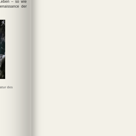
Leben – so wie
Renaissance der
atur des