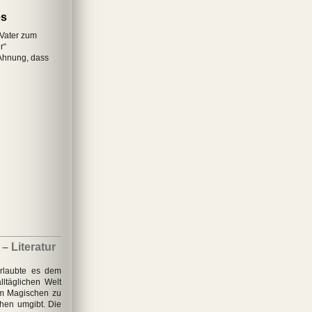
es
 Vater zum
r“
Ahnung, dass
– Literatur
erlaubte es dem
ltäglichen Welt
em Magischen zu
hen umgibt. Die