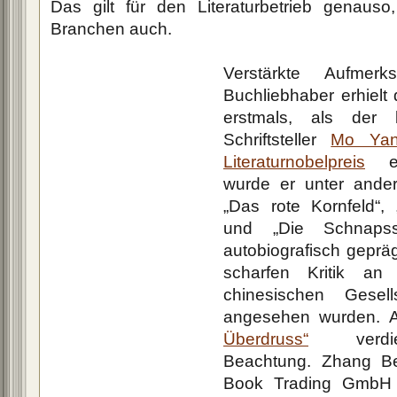
Das gilt für den Literaturbetrieb genauso
Branchen auch.
Verstärkte Aufmerk
Buchliebhaber erhielt 
erstmals, als der 
Schriftsteller
Mo Ya
Literaturnobelpreis
erh
wurde er unter ande
„Das rote Kornfeld“, 
und „Die Schnapsst
autobiografisch geprä
scharfen Kritik an 
chinesischen Gesell
angesehen wurden.
Überdruss“
verdien
Beachtung. Zhang Be
Book Trading GmbH (