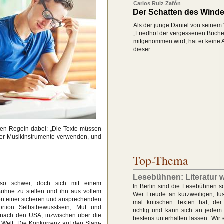
Carlos Ruiz Zafón
Der Schatten des Wind
Als der junge Daniel von seinem
„Friedhof der vergessenen Büche
mitgenommen wird, hat er keine 
dieser...
gen Regeln dabei: „Die Texte müssen
oder Musikinstrumente verwenden, und
Top-Thema
Lesebühnen: Literatur w
 so schwer, doch sich mit einem
In Berlin sind die Lesebühnen sc
Bühne zu stellen und ihn aus vollem
Wer Freude an kurzweiligen, lu
ben einer sicheren und ansprechenden
mal kritischen Texten hat, der
rtion Selbstbewusstsein, Mut und
richtig und kann sich an jede
, nach den USA, inzwischen über die
bestens unterhalten lassen. Wir 
 Welt. Die Konkurrenz auf den Slam-