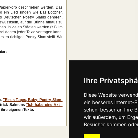
n Papierkorb geschrieben werden. Das
 ein Lied singen wie Bas Böttcher,
es Deutschen Poetry Slams gehören.
bewusstsein, auf die Bühne hinaus zu
 an. In vielen Städten werden (z.B. im
i denen jeder Texte vortragen kann.
ten richtigen Poetry Slam stellt. Wir
ier:
Ihre Privatsphä
Diese Website verwend
e.
"Eines Tages, Baby: Poetry-Slam-
ein besseres Internet-
atrick Salmens
"Ich habe eine Axt -
sehen, besser an Ihre 
 ihre eigenen Texte.
wir außerdem, um Erge
Besucher kommen oder 