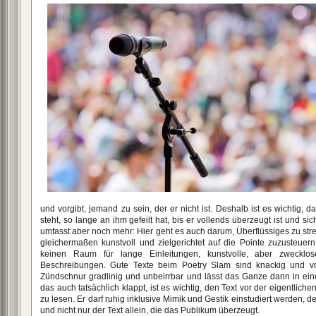
und vorgibt, jemand zu sein, der er nicht ist. Deshalb ist es wichtig, 
steht, so lange an ihm gefeilt hat, bis er vollends überzeugt ist und sic
umfasst aber noch mehr: Hier geht es auch darum, Überflüssiges zu st
gleichermaßen kunstvoll und zielgerichtet auf die Pointe zuzusteuer
keinen Raum für lange Einleitungen, kunstvolle, aber zweckl
Beschreibungen. Gute Texte beim Poetry Slam sind knackig und vo
Zündschnur gradlinig und unbeirrbar und lässt das Ganze dann in ein
das auch tatsächlich klappt, ist es wichtig, den Text vor der eigentlic
zu lesen. Er darf ruhig inklusive Mimik und Gestik einstudiert werden, d
und nicht nur der Text allein, die das Publikum überzeugt.