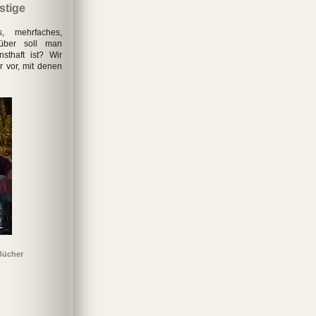
stige
s, mehrfaches,
rüber soll man
sthaft ist? Wir
r vor, mit denen
Bücher