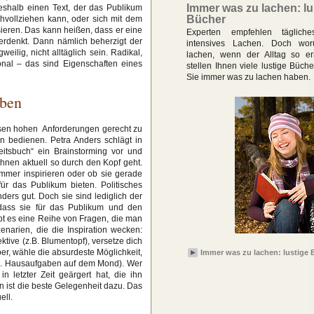
Immer was zu lachen: lu
deshalb einen Text, der das Publikum
Bücher
chvollziehen kann, oder sich mit dem
ieren. Das kann heißen, dass er eine
Experten empfehlen tägliche
iterdenkt. Dann nämlich beherzigt der
intensives Lachen. Doch wo
ilig, nicht alltäglich sein. Radikal,
lachen, wenn der Alltag so ern
ional – das sind Eigenschaften eines
stellen Ihnen viele lustige Büche
Sie immer was zu lachen haben.
iben
iesen hohen Anforderungen gerecht zu
n bedienen. Petra Anders schlägt in
eitsbuch“ ein Brainstorming vor und
ihnen aktuell so durch den Kopf geht.
ammer inspirieren oder ob sie gerade
ür das Publikum bieten. Politisches
ders gut. Doch sie sind lediglich der
 dass sie für das Publikum und den
ibt es eine Reihe von Fragen, die man
narien, die die Inspiration wecken:
ive (z.B. Blumentopf), versetze dich
er, wähle die absurdeste Möglichkeit,
Immer was zu lachen: lustige 
z.B. Hausaufgaben auf dem Mond). Wer
in letzter Zeit geärgert hat, die ihn
 ist die beste Gelegenheit dazu. Das
ell.