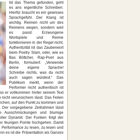
Ist das Thema gefunden, geht
es ans eigentliche Schreiben.
Hierfür braucht es ein gewisses
Sprachgefühl. Der Klang ist
wichtig. Reimen nicht um des
Reimens wegen, sondern weil
es passt. Erzwungene
Wortspiele und Reime
funktionieren in der Regel nicht.
Authentizität ist das Zauberwort
beim Poetry Slam, oder, wie es
Bas Böttcher, Rap-Poet aus
Berlin, formuliert: „Verwende
deine eigene Sprache!
Schreibe nichts, was du nicht
auch sagen würdest.“ Das
Publikum merkt, wenn der
Performer nicht authentisch ist
dass er vollkommen hinter seinem Text
h nicht verunsichern lässt. Das Feilen
reichen, auf den Punkt zu kommen und
n. Der vorgegebene Zeitrahmen lässt
ose Ausschmückungen und blumige
ller Dynamit. Der Funken folgt der
er feurigen Pointe hochgehen. Damit
hen Performance zu lesen, zu lesen und
enn es ist die Präsentation als Ganzes