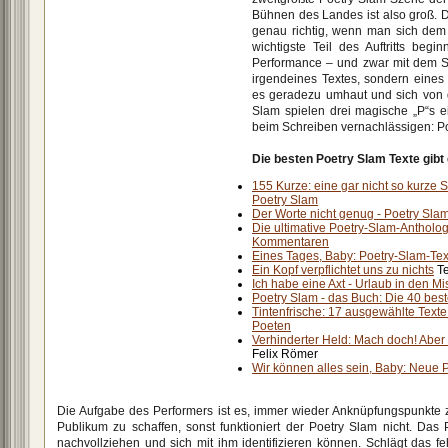
Bühnen des Landes ist also groß. 
genau richtig, wenn man sich dem D
wichtigste Teil des Auftritts begi
Performance – und zwar mit dem S
irgendeines Textes, sondern eines 
es geradezu umhaut und sich von 
Slam spielen drei magische „P“s 
beim Schreiben vernachlässigen: Po
Die besten Poetry Slam Texte gibt 
155 Kurze: eine gar nicht so kurze
Poetry Slam
Der Worte nicht genug - Poetry Sla
Die ultimative Poetry-Slam-Antholog
Kommentaren
Eines Tages, Baby: Poetry-Slam-Tex
Ein Kopf verpflichtet uns zu nichts
Te
Ich habe eine Axt - Urlaub in den M
Poetry Slam - das Buch: Die 40 bes
Tintenfrische: 17 ausgewählte Text
Poeten
Verhinderter Held: Mach doch! Aber 
Felix Römer
Wir können alles sein, Baby: Neue 
Die Aufgabe des Performers ist es, immer wieder Anknüpfungspunkte
Publikum zu schaffen, sonst funktioniert der Poetry Slam nicht. Das
nachvollziehen und sich mit ihm identifizieren können. Schlägt das fehl