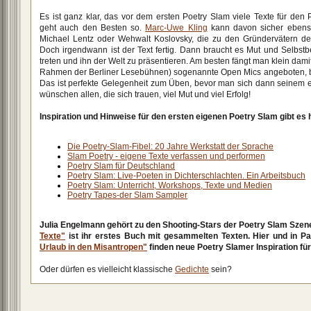
Es ist ganz klar, das vor dem ersten Poetry Slam viele Texte für de
geht auch den Besten so.
Marc-Uwe Kling
kann davon sicher ebenso
Michael Lentz oder Wehwalt Koslovsky, die zu den Gründervätern d
Doch irgendwann ist der Text fertig. Dann braucht es Mut und Selbst
treten und ihn der Welt zu präsentieren. Am besten fängt man klein damit
Rahmen der Berliner Lesebühnen) sogenannte Open Mics angeboten, be
Das ist perfekte Gelegenheit zum Üben, bevor man sich dann seinem ers
wünschen allen, die sich trauen, viel Mut und viel Erfolg!
Inspiration und Hinweise für den ersten eigenen Poetry Slam gibt es h
Die Poetry-Slam-Fibel: 20 Jahre Werkstatt der Sprache
Slam Poetry - eigene Texte verfassen und performen
Poetry Slam für Deutschland
Poetry Slam: Live-Poeten in Dichterschlachten. Ein Arbeitsbuch
Poetry Slam: Unterricht, Workshops, Texte und Medien
Poetry Tapes-der Slam Sampler
Julia Engelmann gehört zu den Shooting-Stars der Poetry Slam Szen
Texte"
ist ihr erstes Buch mit gesammelten Texten. Hier und in P
Urlaub in den Misantropen"
finden neue Poetry Slamer Inspiration für
Oder dürfen es vielleicht klassische
Gedichte
sein?