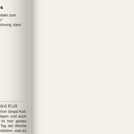
es
 Vater zum
r“
Ahnung, dass
ird Kult
hon längst Kult.
stigen und auch
 ist hier genau
m Tag der Woche
erklären, was es