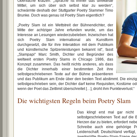
Oberfläche kratzen. „Sprache ist immer das direkteste
Mittel, um sich über sich selbst klar zu werden“,
schwärmte deshalb der Stuttgarter Poetry Slammer Timo
Brunke. Doch was genau ist Poetry Slam eigentlich?
„Poetry Slam ist ein Wettstreit der Bühnendichter, der
Mitte der achtziger Jahre erfunden wurde, um das
Interesse an Lesungen wiederzubeleben. Inzwischen hat
sich Poetry Slam international als Kunstform
durchgesetzt, die für ihre Interaktion mit dem Publikum
und künstlerische Spitzenleistungen bekannt ist“, fasst
„Slampapi“ Marc Smith, Dichter und Begründer des
weltweit ersten Poetry Slams in Chicago 1986, das
Konzept zusammen. Das heißt nichts anderes, als dass
die Dichter innerhalb einer bestimmten Zeit ihre
selbstgeschriebenen Texte auf der Bühne präsentieren
und das Publikum am Ende über den besten Text abstimmt. Die einzi
selbstgeschrieben sein, der Dichter darf keine Requisiten, Kostüme 
wenn der Poet das Zeitlimit überschreitet […], droht ihm Punkteverlust.“
Die wichtigsten Regeln beim Poetry Slam
Das klingt erst mal gar nicht
selbstgeschriebenen Text auf die 
Herzen dar zu bieten, erfordert ne
Schreibe auch eine gehörige Po
Leidenschaft. Deutschland verfügt
zweitgrößte Poetry-Slam-Szene der