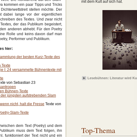
mit dem Kult auf sich hat.
Da kommen ein paar Tipps und Tricks
ichterwettstreit stellen möchte. Der
nnt dabei lange vor der eigentlichen
chreiben des Textes. Und zwar nicht
Textes, der das Publikum begeistert,
den anderen abhebt. Für den Poetry
eine Rolle und keins davon darf man
etry, Performer und Publikum.
es hier:
 Sammlung der besten Kurz-Texte des
m Texte
ie I: 24 versammelte Bühnentexte mit
te
Lesebühnen: Literatur wird Ku
xte von Sebastian 23
isantropen
ten Bühnen-Texte
e der jüngsten aufstrebenden Slam
wenn nicht, halt die Fresse
Texte von
Poetry-Slam-Texte
 zwischen dem Text (Poetry) und dem
Top-Thema
 Publikum muss dem Text folgen, ihn
, funktioniert der Text nicht und ein