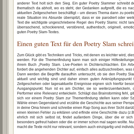
anderer Text holt sich den Sieg. Ein guter Poetry Slammer schreibt 
thematisch da abholt, wo es steht, der Gedanken aufgreift, die es na
aktuellen Zeitgeschehen beschäftigt – um dieses Thema dann zu poetis
reale Situation ins Absurde überspitzt, dass er sie parodiert oder we
Text die wichtigste ungeschriebene Regel des Poetry Slams: nicht langwe
überraschend, schockierend, verstörend, authentisch, originell, emot
guten Poetry Slam-Textes.
Einen guten Text für den Poetry Slam schre
Zum Glück gibt es Techniken und Tricks, mit denen es leichter wird, d
werden. Für die Themenfindung kann man sich einiger Hilfestellunge
ihrem Buch „Poetry Slam. Live-Poeten in Dichterschlachten. Ein Arb
fordert die angehenden Dichter auf, einfach alles aufzuschreiben, was 
Dann werden die Begriffe daraufhin untersucht, ob sie den Poetry Sl
aktuell und wichtig sind und daher einen guten Anknüpfungspunkt f
Zeitgeschehen oder tagesaktuelle Ereignisse eignen sich hierfür beson
Ausgangspunkt. Nun ist es am Dichter, sie so weiterzuentwickeln,
Performer eine Relevanz entwickeln. Schlägt das Brainstorming fehl, g
sich vor einem Poetry Slam zur Themenfindung stellen kann oder Sze
Wähle einen Gegenstand und erzähle die Geschichte aus seiner Perspekt
in deine Oma hinein und schreibe einen Rap-Song aus ihrer Sicht darüb
einen kleinen Fehler zu erklären und erfinde eine Geschichte dazu (
ehrlich mit sich selbst ist, findet außerdem Dinge, über die er sich 
besonders gefreut haben oder die er immer schon mal sagen wollte. Nun
macht die Texte nicht nur relevant, sondern auch einzigartig und individu