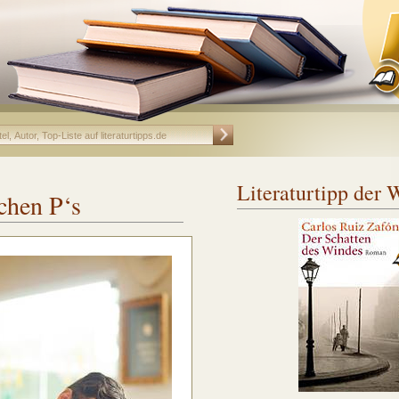
Literaturtipp der
chen P‘s