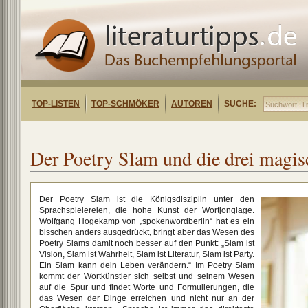
TOP-LISTEN
TOP-SCHMÖKER
AUTOREN
SUCHE:
Der Poetry Slam und die drei magis
Der Poetry Slam ist die Königsdisziplin unter den
Sprachspielereien, die hohe Kunst der Wortjonglage.
Wolfgang Hogekamp von „spokenwordberlin“ hat es ein
bisschen anders ausgedrückt, bringt aber das Wesen des
Poetry Slams damit noch besser auf den Punkt: „Slam ist
Vision, Slam ist Wahrheit, Slam ist Literatur, Slam ist Party.
Ein Slam kann dein Leben verändern.“ Im Poetry Slam
kommt der Wortkünstler sich selbst und seinem Wesen
auf die Spur und findet Worte und Formulierungen, die
das Wesen der Dinge erreichen und nicht nur an der