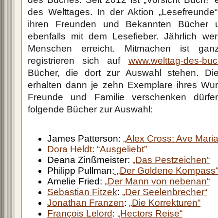
des Welttages. In der Aktion „Lesefreund
ihren Freunden und Bekannten Bücher un
ebenfalls mit dem Lesefieber. Jährlich w
Menschen erreicht. Mitmachen ist gan
registrieren sich auf
www.welttag-des-buc
Bücher, die dort zur Auswahl stehen. Di
erhalten dann je zehn Exemplare ihres Wu
Freunde und Familie verschenken dürfe
folgende Bücher zur Auswahl:
James Patterson:
„Alex Cross: Ave Maria
Dora Heldt
:
“Ausgeliebt”
Deana Zinßmeister:
„Das Pestzeichen“
Philipp Pullman:
„Der Goldene Kompass
Amelie Fried:
„Der Mann von nebenan“
Sebastian Fitzek
:
„Der Seelenbrecher“
Jonathan Franzen
:
„Die Korrekturen“
François Lelord
:
„Hectors Reise“